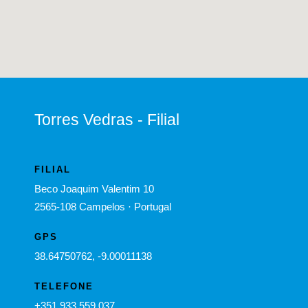
Torres Vedras - Filial
FILIAL
Beco Joaquim Valentim 10
2565-108 Campelos · Portugal
GPS
38.64750762, -9.00011138
TELEFONE
+351 933 559 037